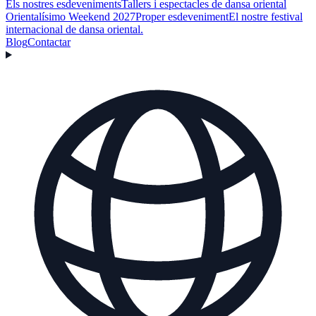
Els nostres esdeveniments
Tallers i espectacles de dansa oriental
Orientalísimo Weekend 2027
Proper esdeveniment
El nostre festival
internacional de dansa oriental.
Blog
Contactar