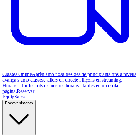
Classes Online
Aprèn amb nosaltres des de principiants fins a nivells
avançats amb classes, tallers en directe i lliçons en streaming.
Horaris i Tarifes
Tots els nostres horaris i tarifes en una sola
pàgina.
Reservar
Equip
Sales
Esdeveniments