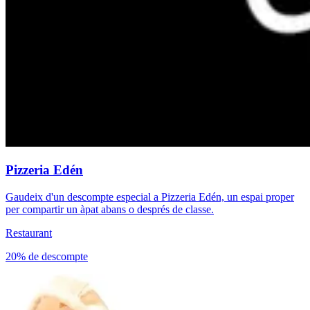
Pizzeria Edén
Gaudeix d'un descompte especial a Pizzeria Edén, un espai proper
per compartir un àpat abans o després de classe.
Restaurant
20% de descompte