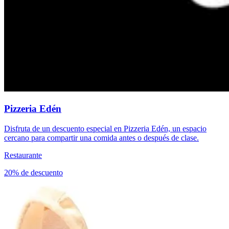
Pizzeria Edén
Disfruta de un descuento especial en Pizzeria Edén, un espacio
cercano para compartir una comida antes o después de clase.
Restaurante
20% de descuento